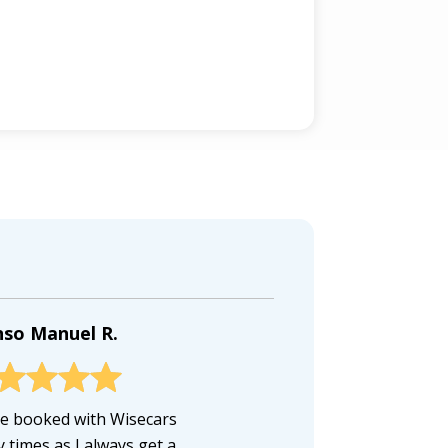
nso Manuel R.
ve booked with Wisecars
 times as I always get a