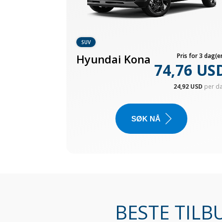
SUV
Hyundai Kona
Pris for 3 dag(er
74,76 US
24,92 USD
per d
SØK NÅ
BESTE TILBU