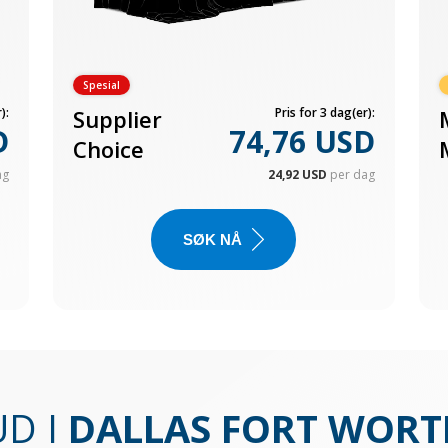
Spesial
):
Supplier
Pris for 3 dag(er):
D
74,76 USD
Choice
ag
24,92 USD
per dag
SØK NÅ
D I
DALLAS FORT WORT