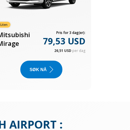
Liten
Mitsubishi
Pris for 3 dag(er):
79,53 USD
Mirage
26,51 USD
per dag
SØK NÅ
H AIRPORT
: