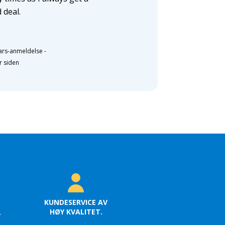
 deal.
ars-anmeldelse
-
r siden
KUNDESERVICE AV
HØY KVALITET.
.