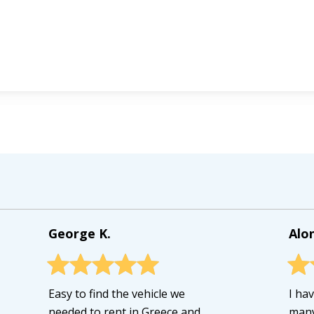
George K.
Alo
Easy to find the vehicle we
I ha
needed to rent in Greece and
many