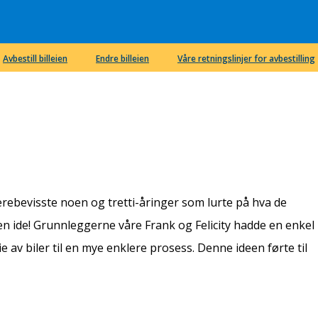
Avbestill billeien
Endre billeien
Våre retningslinjer for avbestilling
ierebevisste noen og tretti-åringer som lurte på hva de
en ide! Grunnleggerne våre Frank og Felicity hadde en enkel
 av biler til en mye enklere prosess. Denne ideen førte til