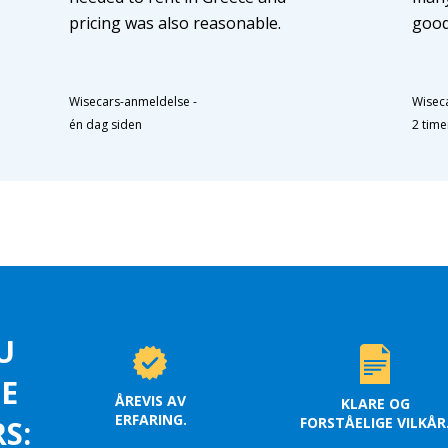
pricing was also reasonable.
good
Wisecars-anmeldelse
-
Wisec
én dag siden
2 time
U
LE
ÅREVIS AV
KLARE OG
ERFARING.
FORSTÅELIGE VILKÅR
S: