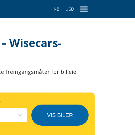
NB
USD
 – Wisecars-
te fremgangsmåter for billeie
T
VIS BILER