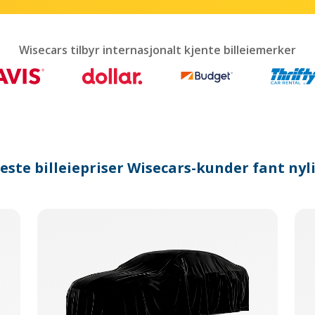
interact
with
the
calendar
Wisecars tilbyr internasjonalt kjente billeiemerker
and
select
a
date.
Press
the
question
mark
este billeiepriser Wisecars-kunder fant nyl
key
to
get
the
keyboard
shortcuts
for
changing
dates.