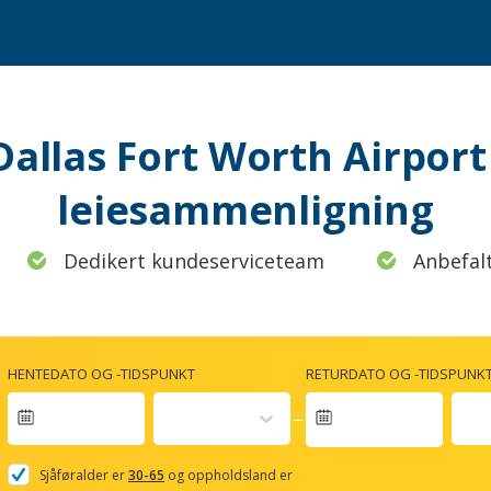
i Dallas Fort Worth Airport
leiesammenligning
Dedikert kundeserviceteam
Anbefal
HENTEDATO OG -TIDSPUNKT
RETURDATO OG -TIDSPUNK
Navigate
forward
Sjåføralder er
30-65
og oppholdsland er
to