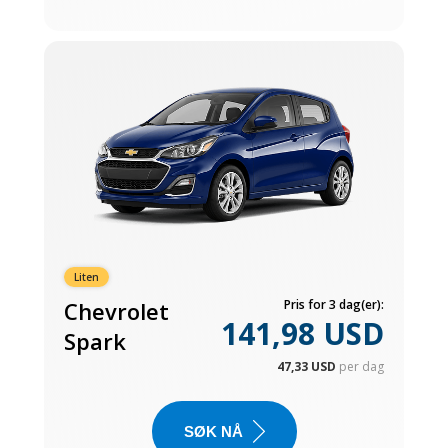
Liten
Chevrolet
Pris for 3 dag(er):
141,98 USD
Spark
47,33 USD
per dag
SØK NÅ