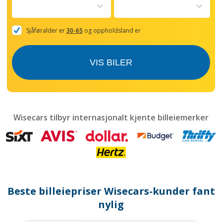
to
interact
with
the
Sjåføralder er
30-65
og oppholdsland er
calendar
and
select
VIS BILER
a
date.
Press
the
question
mark
Wisecars tilbyr internasjonalt kjente billeiemerker
key
to
get
the
keyboard
shortcuts
for
Beste billeiepriser Wisecars-kunder fant
changing
dates.
nylig