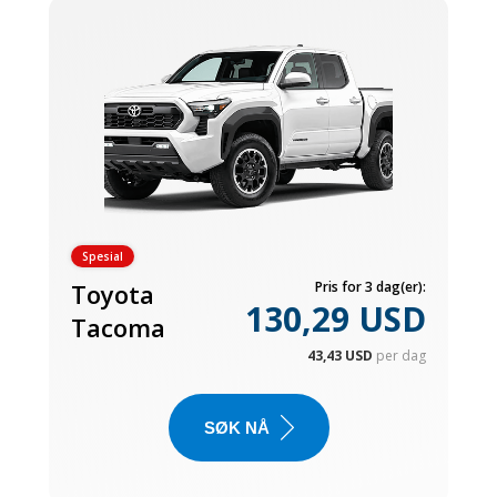
Spesial
Toyota
Pris for 3 dag(er):
130,29 USD
Tacoma
43,43 USD
per dag
SØK NÅ