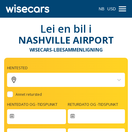
NB
USD
Lei en bil i
NASHVILLE AIRPORT
WISECARS-LEIESAMMENLIGNING
HENTESTED
Annet retursted
HENTEDATO OG -TIDSPUNKT
RETURDATO OG -TIDSPUNKT
Navigate
forward