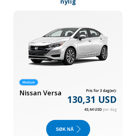
nylig
Medium
Nissan Versa
Pris for 3 dag(er):
130,31 USD
43,44 USD
per dag
SØK NÅ