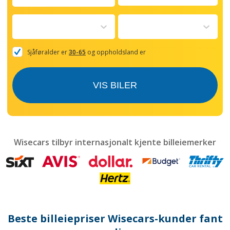
Navigate
forward
to
interact
with
the
Sjåføralder er
30-65
og oppholdsland er
calendar
and
select
VIS BILER
a
date.
Press
the
question
mark
Wisecars tilbyr internasjonalt kjente billeiemerker
key
to
get
the
keyboard
shortcuts
for
Beste billeiepriser Wisecars-kunder fant
changing
dates.