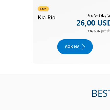
Liten
Kia Rio
Pris for 3 dag(er
26,00 US
8,67 USD
per d
SØK NÅ
BES