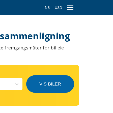
NB
USD
eiesammenligning
te fremgangsmåter for billeie
T
VIS BILER