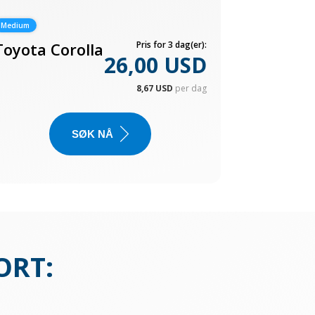
Medium
Toyota Corolla
Pris for 3 dag(er):
26,00 USD
8,67 USD
per dag
SØK NÅ
ORT
: