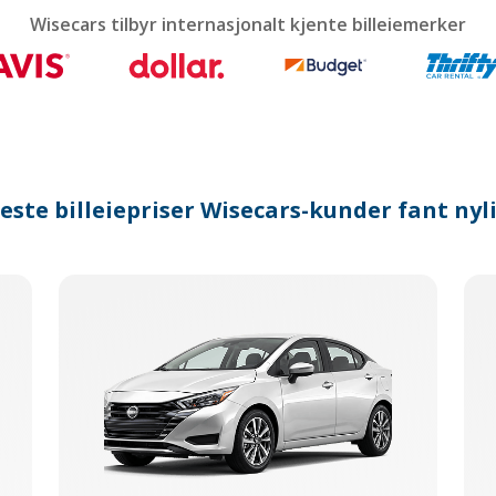
calendar
Wisecars tilbyr internasjonalt kjente billeiemerker
and
select
a
date.
Press
the
question
mark
este billeiepriser Wisecars-kunder fant nyl
key
to
get
the
keyboard
shortcuts
for
changing
dates.