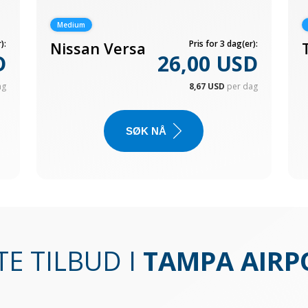
Medium
):
Nissan Versa
Pris for 3 dag(er):
D
26,00 USD
ag
8,67 USD
per dag
SØK NÅ
TE TILBUD I
TAMPA AIRP