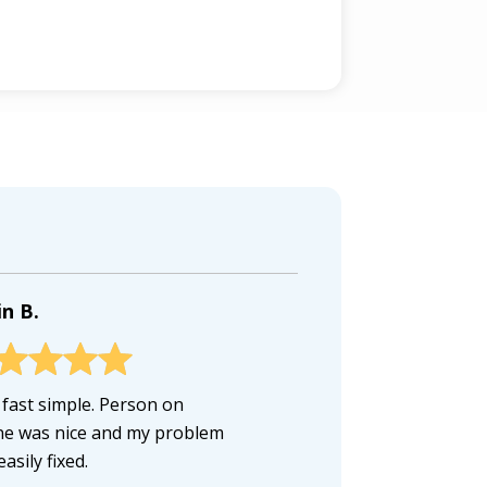
n B.
 fast simple. Person on
e was nice and my problem
asily fixed.