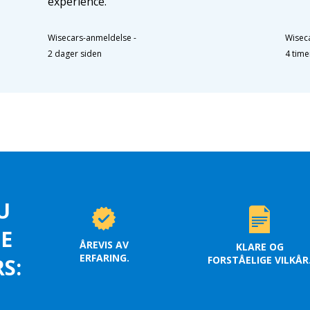
experience.
Wisecars-anmeldelse
-
Wisec
2 dager siden
4 time
U
LE
ÅREVIS AV
KLARE OG
ERFARING.
FORSTÅELIGE VILKÅR
S: