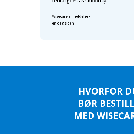
rental goes as smoothly.
Wisecars-anmeldelse
-
én dag siden
HVORFOR D
BØR BESTIL
MED WISECAR