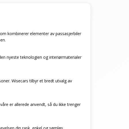
l som kombinerer elementer av passasjerbiler
ien.
en nyeste teknologien og interiørmaterialer
soner. Wisecars tilbyr et bredt utvalg av
 våre er allerede anvendt, så du ikke trenger
plevelsen din rask, enkel og sømløs.