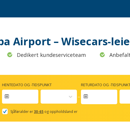
mpa Airport – Wisecars-l
Dedikert kundeserviceteam
Anbefal
HENTEDATO OG -TIDSPUNKT
RETURDATO OG -TIDSPUNK
Navigate
forward
Sjåføralder er
30-65
og oppholdsland er
to
interact
with
the