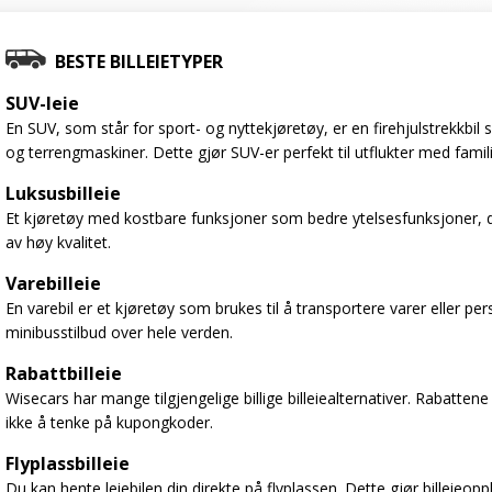
BESTE BILLEIETYPER
SUV-leie
En SUV, som står for sport- og nyttekjøretøy, er en firehjulstrekkbi
og terrengmaskiner. Dette gjør SUV-er perfekt til utflukter med famil
Luksusbilleie
Et kjøretøy med kostbare funksjoner som bedre ytelsesfunksjoner, d
av høy kvalitet.
Varebilleie
En varebil er et kjøretøy som brukes til å transportere varer eller per
minibusstilbud over hele verden.
Rabattbilleie
Wisecars har mange tilgjengelige billige billeiealternativer. Rabattene
ikke å tenke på kupongkoder.
Flyplassbilleie
Du kan hente leiebilen din direkte på flyplassen. Dette gjør billeieop