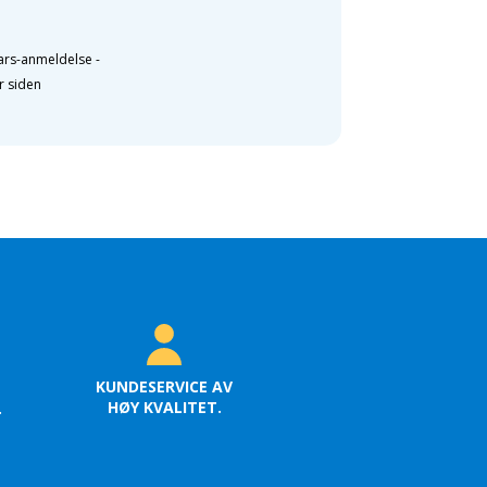
ars-anmeldelse
-
r siden
KUNDESERVICE AV
HØY KVALITET.
.