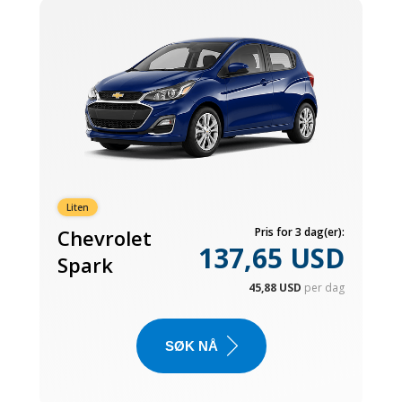
Liten
Chevrolet
Pris for 3 dag(er):
137,65 USD
Spark
45,88 USD
per dag
SØK NÅ