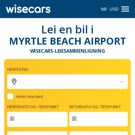
NB
USD
Lei en bil i
MYRTLE BEACH AIRPORT
WISECARS-LEIESAMMENLIGNING
HENTESTED
Annet retursted
HENTEDATO OG -TIDSPUNKT
RETURDATO OG -TIDSPUNKT
Navigate
forward