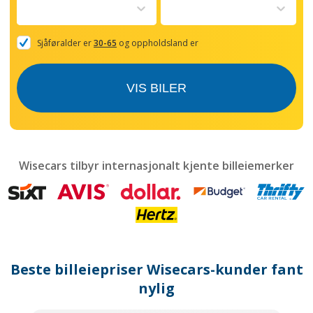
to
interact
with
the
Sjåføralder er
30-65
og oppholdsland er
calendar
and
select
VIS BILER
a
date.
Press
the
question
mark
Wisecars tilbyr internasjonalt kjente billeiemerker
key
to
get
the
keyboard
shortcuts
for
Beste billeiepriser Wisecars-kunder fant
changing
dates.
nylig