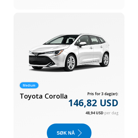
Medium
Toyota Corolla
Pris for 3 dag(er):
146,82 USD
48,94 USD
per dag
SØK NÅ