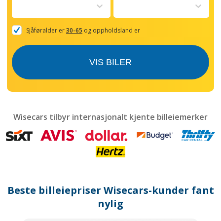
to
interact
with
the
Sjåføralder er
30-65
og oppholdsland er
calendar
and
select
VIS BILER
a
date.
Press
the
question
mark
Wisecars tilbyr internasjonalt kjente billeiemerker
key
to
get
the
keyboard
shortcuts
for
Beste billeiepriser Wisecars-kunder fant
changing
dates.
nylig