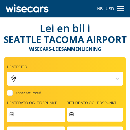
NB
USD
Lei en bil i
SEATTLE TACOMA AIRPORT
WISECARS-LEIESAMMENLIGNING
HENTESTED
Annet retursted
HENTEDATO OG -TIDSPUNKT
RETURDATO OG -TIDSPUNKT
Navigate
forward