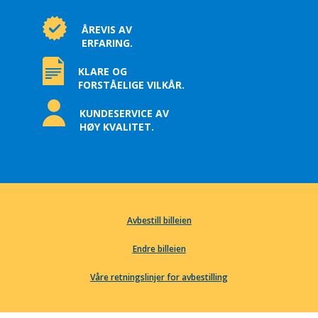
ÅREVIS AV
ERFARING.
KLARE OG
FORSTÅELIGE VILKÅR.
KUNDESERVICE AV
HØY KVALITET.
Avbestill billeien
Endre billeien
Våre retningslinjer for avbestilling