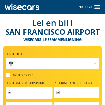
NB
USD
Lei en bil i
SAN FRANCISCO AIRPORT
WISECARS-LEIESAMMENLIGNING
HENTESTED
Annet retursted
HENTEDATO OG -TIDSPUNKT
RETURDATO OG -TIDSPUNKT
Navigate
forward