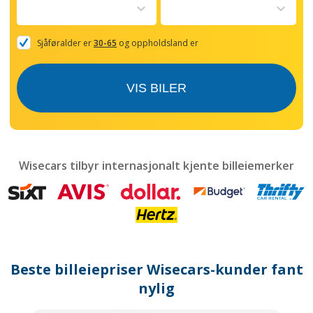
to
interact
with
the
Sjåføralder er
30-65
og oppholdsland er
calendar
and
select
VIS BILER
a
date.
Press
the
question
mark
Wisecars tilbyr internasjonalt kjente billeiemerker
key
to
get
the
keyboard
shortcuts
for
Beste billeiepriser Wisecars-kunder fant
changing
dates.
nylig