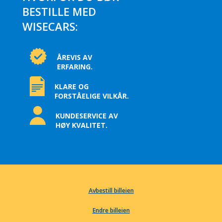
BESTILLE MED
WISECARS:
ÅREVIS AV
ERFARING.
KLARE OG
FORSTÅELIGE VILKÅR.
KUNDESERVICE AV
HØY KVALITET.
Avbestill billeien
Endre billeien