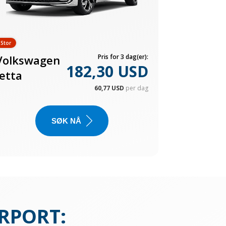
Stor
Volkswagen
Pris for 3 dag(er):
182,30 USD
Jetta
60,77 USD
per dag
SØK NÅ
IRPORT
: