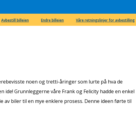
Avbestill billeien
Endre billeien
Våre retningslinjer for avbestilling
ierebevisste noen og tretti-åringer som lurte på hva de
en ide! Grunnleggerne våre Frank og Felicity hadde en enkel
 av biler til en mye enklere prosess. Denne ideen førte til