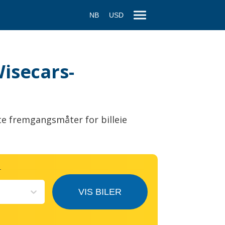
NB
USD
Wisecars-
te fremgangsmåter for billeie
T
VIS BILER