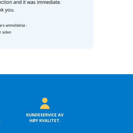
ection and it was immediate.
k you.
ars-anmeldelse
-
r siden
KUNDESERVICE AV
HØY KVALITET.
.