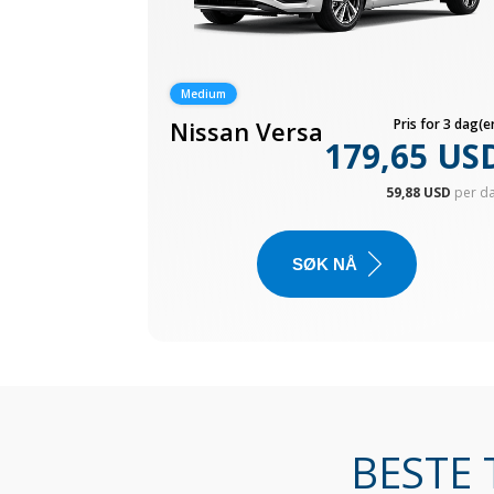
Medium
Nissan Versa
Pris for 3 dag(er
179,65 US
59,88 USD
per d
SØK NÅ
BESTE 