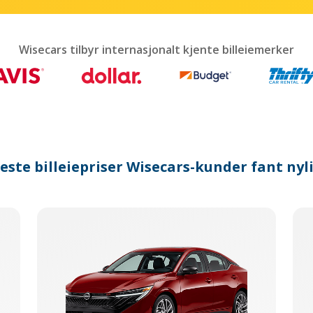
interact
with
the
calendar
Wisecars tilbyr internasjonalt kjente billeiemerker
and
select
a
date.
Press
the
question
mark
este billeiepriser Wisecars-kunder fant nyl
key
to
get
the
keyboard
shortcuts
for
changing
dates.