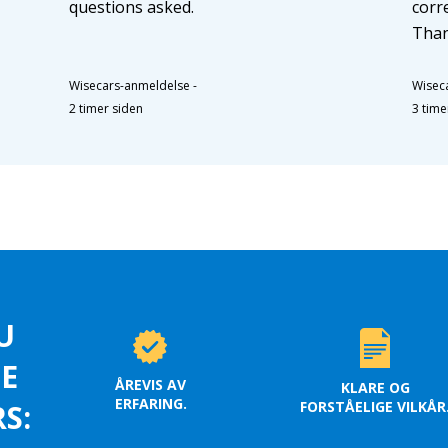
questions asked.
corr
Than
Wisecars-anmeldelse
-
Wisec
2 timer siden
3 time
U
LE
ÅREVIS AV
KLARE OG
ERFARING.
FORSTÅELIGE VILKÅR
S: