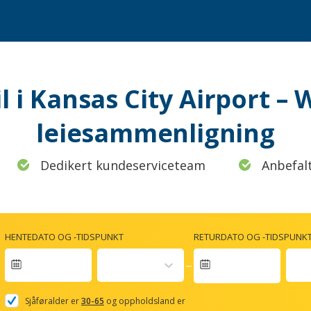
il i Kansas City Airport – 
leiesammenligning
Dedikert kundeserviceteam
Anbefal
HENTEDATO OG -TIDSPUNKT
RETURDATO OG -TIDSPUNK
Navigate
forward
Sjåføralder er
30-65
og oppholdsland er
to