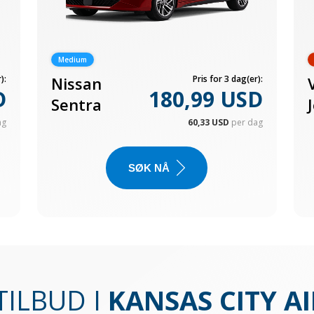
Medium
):
Nissan
Pris for 3 dag(er):
D
180,99 USD
Sentra
ag
60,33 USD
per dag
SØK NÅ
TILBUD I
KANSAS CITY A