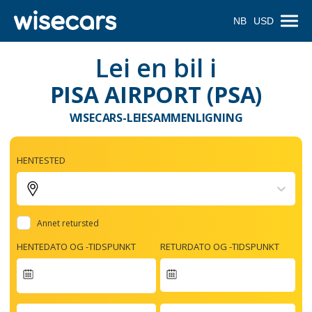
NB
USD
Lei en bil i
PISA AIRPORT (PSA)
WISECARS-LEIESAMMENLIGNING
HENTESTED
Annet retursted
HENTEDATO OG -TIDSPUNKT
RETURDATO OG -TIDSPUNKT
Navigate
forward