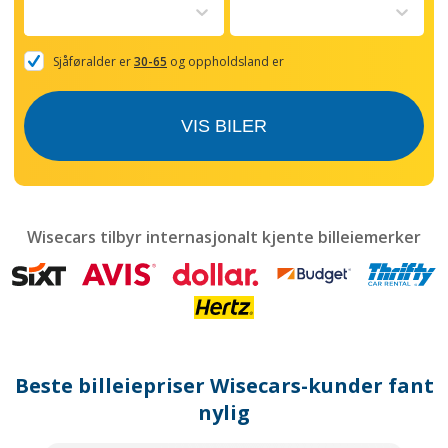
to
interact
with
the
Sjåføralder er
30-65
og oppholdsland er
calendar
and
select
VIS BILER
a
date.
Press
the
question
mark
Wisecars tilbyr internasjonalt kjente billeiemerker
key
to
get
the
keyboard
shortcuts
for
Beste billeiepriser Wisecars-kunder fant
changing
dates.
nylig