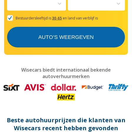
to
interact
with
the
Bestuurdersleeftijd is
30-65
en land van verblijf is
calendar
and
select
AUTO’S WEERGEVEN
a
date.
Press
the
question
mark
Wisecars biedt internationaal bekende
key
autoverhuurmerken
to
get
the
keyboard
shortcuts
for
changing
dates.
Beste autohuurprijzen die klanten van
Wisecars recent hebben gevonden