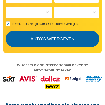
Navigate
forward
to
interact
with
the
Bestuurdersleeftijd is
30-65
en land van verblijf is
calendar
and
select
AUTO’S WEERGEVEN
a
date.
Press
the
question
mark
Wisecars biedt internationaal bekende
key
autoverhuurmerken
to
get
the
keyboard
shortcuts
for
changing
dates.
Beste autohuurprijzen die klanten van