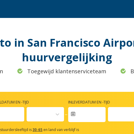
o in San Francisco Airpo
huurvergelijking
n
Toegewijd klantenserviceteam
B
DATUM EN -TIJD
INLEVERDATUM EN -TIJD
vigate
rward
stuurdersleeftijd is
30-65
en land van verblijf is