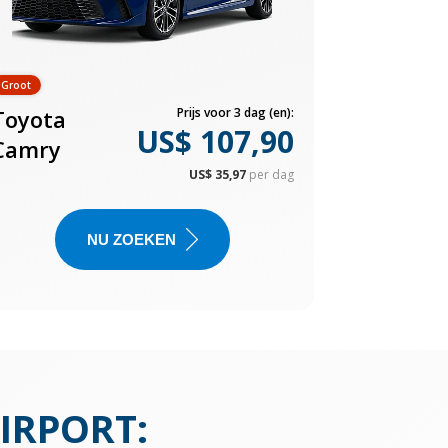
Groot
Toyota
Prijs voor 3 dag (en):
US$ 107,90
Camry
US$ 35,97
per dag
NU ZOEKEN
AIRPORT
: