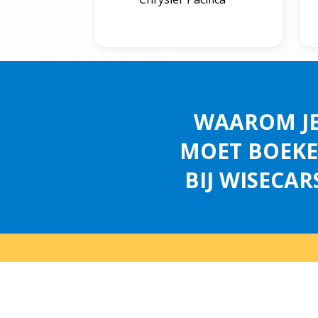
WAAROM J
MOET BOEK
BIJ WISECAR