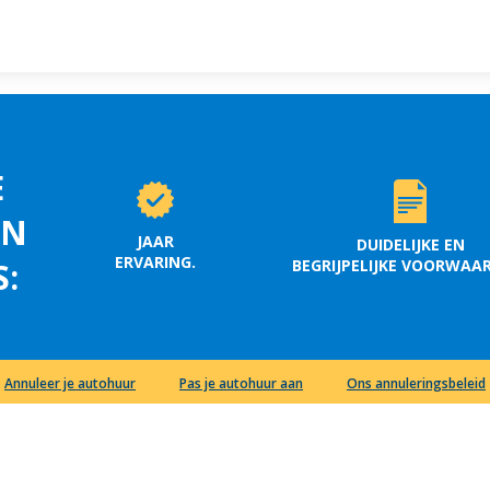
E
EN
JAAR
DUIDELIJKE EN
ERVARING.
BEGRIJPELIJKE VOORWAA
S:
Annuleer je autohuur
Pas je autohuur aan
Ons annuleringsbeleid