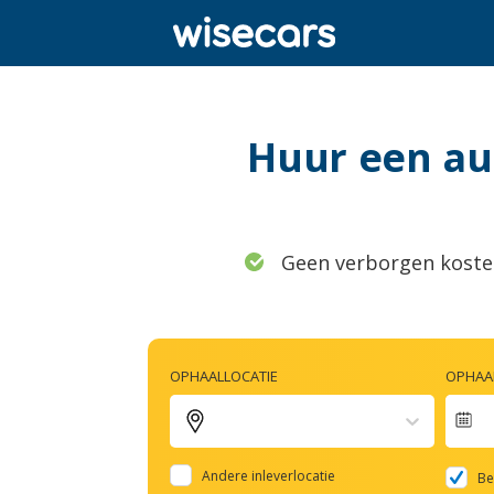
Huur een aut
Geen verborgen koste
OPHAALLOCATIE
OPHAAL
Na
fo
Andere inleverlocatie
Be
to