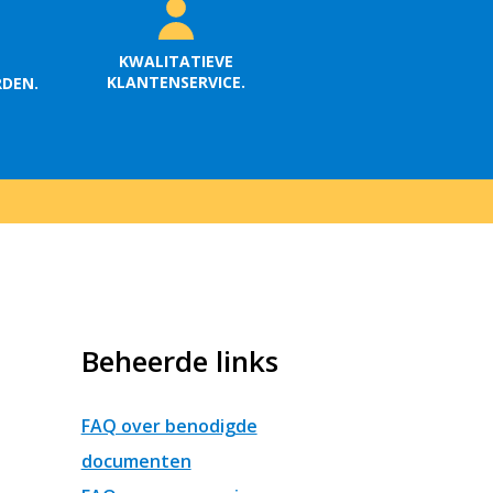
KWALITATIEVE
KLANTENSERVICE.
RDEN.
Beheerde links
FAQ over benodigde
documenten