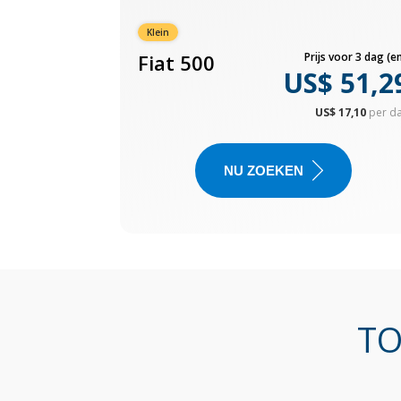
Klein
Fiat 500
Prijs voor 3 dag (en
US$ 51,2
US$ 17,10
per d
NU ZOEKEN
TO