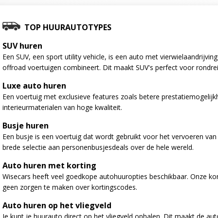
TOP HUURAUTOTYPES
SUV huren
Een SUV, een sport utility vehicle, is een auto met vierwielaandrijv
offroad voertuigen combineert. Dit maakt SUV's perfect voor rondre
Luxe auto huren
Een voertuig met exclusieve features zoals betere prestatiemogelij
interieurmaterialen van hoge kwaliteit.
Busje huren
Een busje is een voertuig dat wordt gebruikt voor het vervoeren va
brede selectie aan personenbusjesdeals over de hele wereld.
Auto huren met korting
Wisecars heeft veel goedkope autohuuropties beschikbaar. Onze kort
geen zorgen te maken over kortingscodes.
Auto huren op het vliegveld
Je kunt je huurauto direct op het vliegveld ophalen. Dit maakt de au