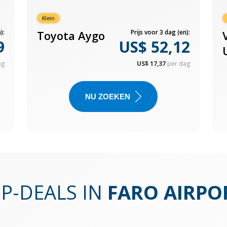
Klein
):
Toyota Aygo
Prijs voor 3 dag (en):
9
US$ 52,12
ag
US$ 17,37
per dag
NU ZOEKEN
P-DEALS IN
FARO AIRPO