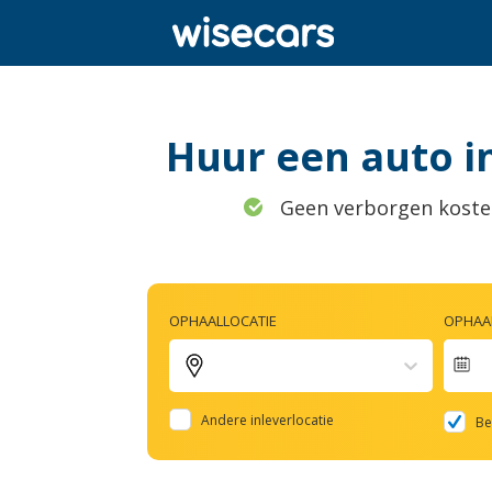
Huur een auto in
Geen verborgen koste
OPHAALLOCATIE
OPHAAL
Na
fo
Andere inleverlocatie
Be
to
in
wi
th