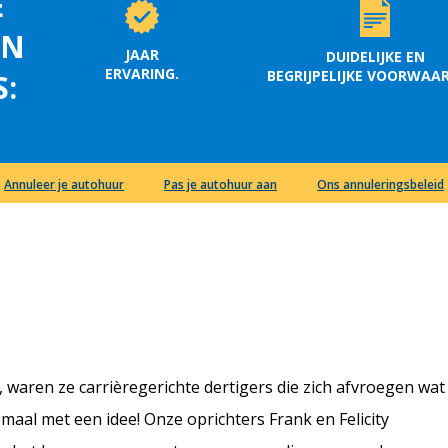
E
EN
JAAR
DUIDELIJKE EN
ERVARING.
BEGRIJPELIJKE VOORWAA
S:
Annuleer je autohuur
Pas je autohuur aan
Ons annuleringsbeleid
waren ze carrièregerichte dertigers die zich afvroegen wat
aal met een idee! Onze oprichters Frank en Felicity