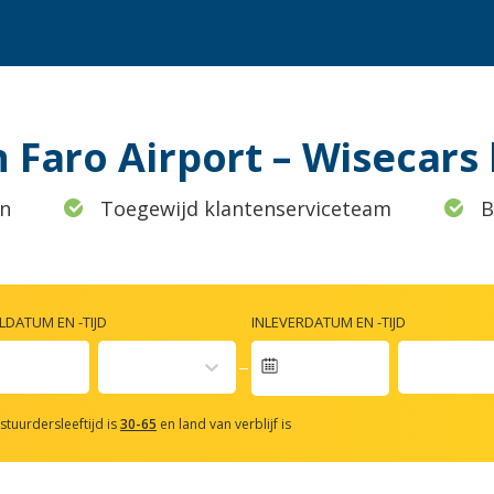
 Faro Airport – Wisecars
n
Toegewijd klantenserviceteam
B
DATUM EN -TIJD
INLEVERDATUM EN -TIJD
vigate
rward
stuurdersleeftijd is
30-65
en land van verblijf is
teract
th
e