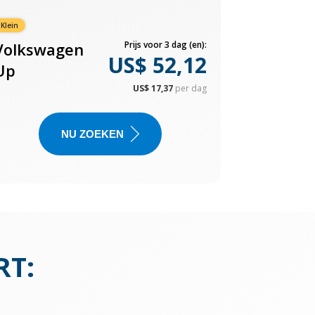
Klein
Volkswagen
Prijs voor 3 dag (en):
US$ 52,12
Up
US$ 17,37
per dag
NU ZOEKEN
RT
: