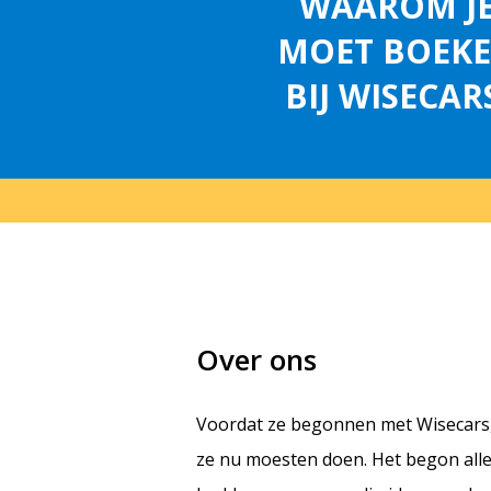
WAAROM J
MOET BOEK
BIJ WISECAR
Over ons
Voordat ze begonnen met Wisecars, 
ze nu moesten doen. Het begon allem