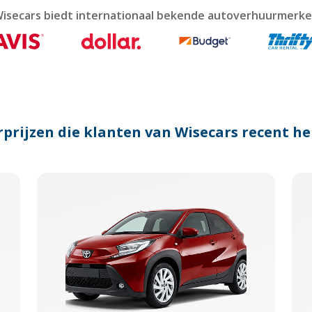
lendar
isecars biedt internationaal bekende autoverhuurmerk
nd
lect
te.
ess
e
estion
ark
prijzen die klanten van Wisecars recent 
y
t
e
yboard
ortcuts
r
anging
tes.