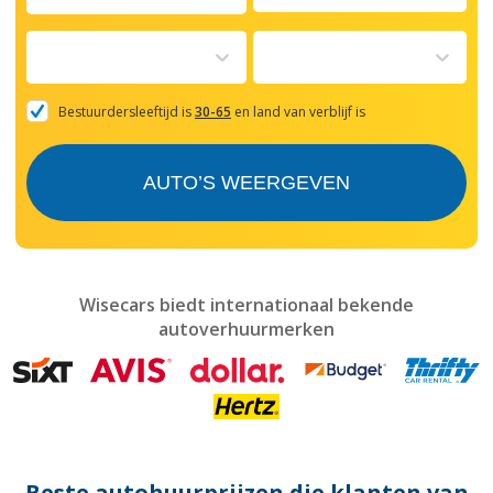
Navigate
forward
to
interact
with
the
Bestuurdersleeftijd is
30-65
en land van verblijf is
calendar
and
select
AUTO’S WEERGEVEN
a
date.
Press
the
question
mark
Wisecars biedt internationaal bekende
key
autoverhuurmerken
to
get
the
keyboard
shortcuts
for
changing
dates.
Beste autohuurprijzen die klanten van