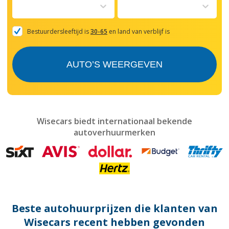
to
interact
with
the
Bestuurdersleeftijd is
30-65
en land van verblijf is
calendar
and
select
AUTO’S WEERGEVEN
a
date.
Press
the
question
mark
Wisecars biedt internationaal bekende
key
autoverhuurmerken
to
get
the
keyboard
shortcuts
for
changing
dates.
Beste autohuurprijzen die klanten van
Wisecars recent hebben gevonden