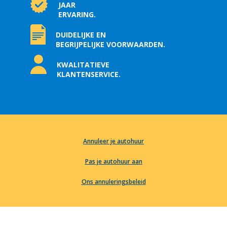
JAAR
ERVARING.
DUIDELIJKE EN
BEGRIJPELIJKE VOORWAARDEN.
KWALITATIEVE
KLANTENSERVICE.
Annuleer je autohuur
Pas je autohuur aan
Ons annuleringsbeleid