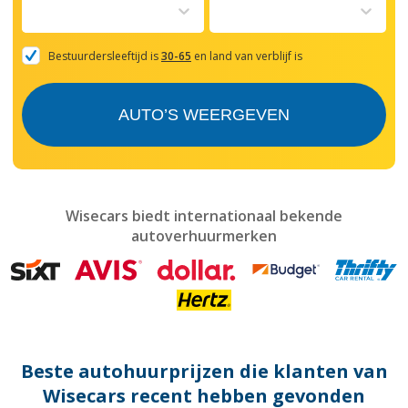
to
interact
with
the
Bestuurdersleeftijd is
30-65
en land van verblijf is
calendar
and
select
AUTO’S WEERGEVEN
a
date.
Press
the
question
mark
Wisecars biedt internationaal bekende
key
autoverhuurmerken
to
get
the
keyboard
shortcuts
for
changing
dates.
Beste autohuurprijzen die klanten van
Wisecars recent hebben gevonden