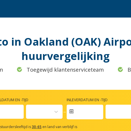
o in Oakland (OAK) Airpo
huurvergelijking
n
Toegewijd klantenserviceteam
B
DATUM EN -TIJD
INLEVERDATUM EN -TIJD
vigate
rward
stuurdersleeftijd is
30-65
en land van verblijf is