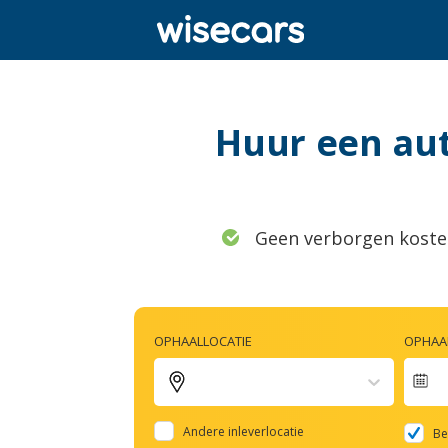
Huur een aut
Geen verborgen koste
OPHAALLOCATIE
OPHAAL
Na
fo
Andere inleverlocatie
Be
to