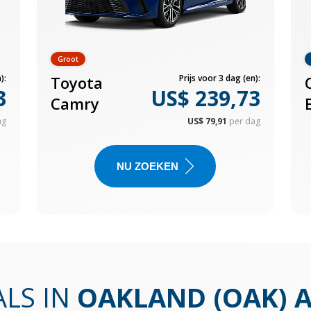
Groot
):
Toyota
Prijs voor 3 dag (en):
3
US$ 239,73
Camry
ag
US$ 79,91
per dag
NU ZOEKEN
LS IN
OAKLAND (OAK) 