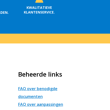
KWALITATIEVE
KLANTENSERVICE.
RDEN.
Beheerde links
FAQ over benodigde
documenten
FAQ over aanpassingen