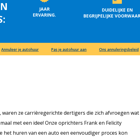
EN
JAAR
DUIDELIJKE EN
ERVARING.
BEGRIJPELIJKE VOORWAA
S:
Annuleer je autohuur
Pas je autohuur aan
Ons annuleringsbeleid
waren ze carrièregerichte dertigers die zich afvroegen wat
aal met een idee! Onze oprichters Frank en Felicity
e het huren van een auto een eenvoudiger proces kon