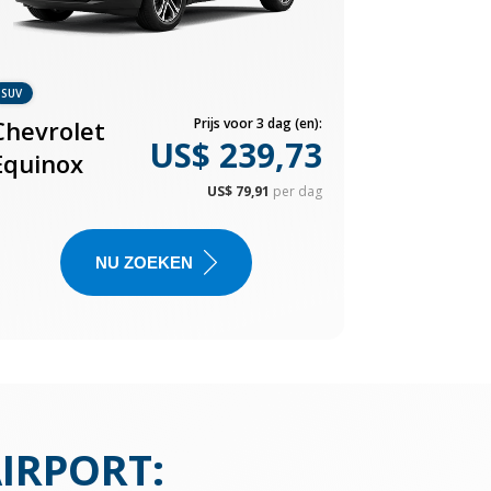
SUV
Chevrolet
Prijs voor 3 dag (en):
US$ 239,73
Equinox
US$ 79,91
per dag
NU ZOEKEN
AIRPORT
: