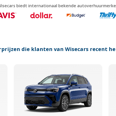
lendar
isecars biedt internationaal bekende autoverhuurmerk
nd
lect
te.
ess
e
estion
ark
prijzen die klanten van Wisecars recent 
y
t
e
yboard
ortcuts
r
anging
tes.