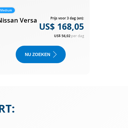
Medium
Nissan Versa
Prijs voor 3 dag (en):
US$ 168,05
US$ 56,02
per dag
NU ZOEKEN
RT
: