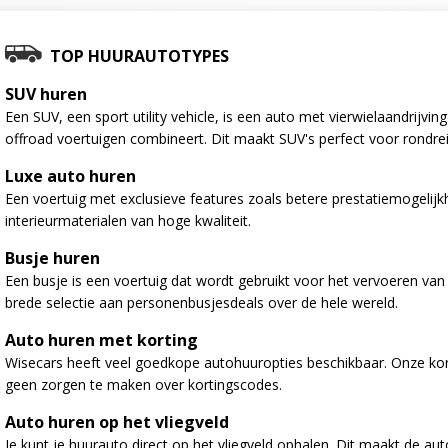
TOP HUURAUTOTYPES
SUV huren
Een SUV, een sport utility vehicle, is een auto met vierwielaandrijv
offroad voertuigen combineert. Dit maakt SUV's perfect voor rondre
Luxe auto huren
Een voertuig met exclusieve features zoals betere prestatiemogelij
interieurmaterialen van hoge kwaliteit.
Busje huren
Een busje is een voertuig dat wordt gebruikt voor het vervoeren va
brede selectie aan personenbusjesdeals over de hele wereld.
Auto huren met korting
Wisecars heeft veel goedkope autohuuropties beschikbaar. Onze kort
geen zorgen te maken over kortingscodes.
Auto huren op het vliegveld
Je kunt je huurauto direct op het vliegveld ophalen. Dit maakt de au