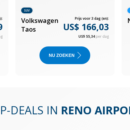
SUV
):
Volkswagen
Prijs voor 3 dag (en):
9
US$ 166,03
Taos
ag
US$ 55,34
per dag
NU ZOEKEN
P-DEALS IN
RENO AIRPO