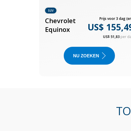
SUV
Chevrolet
Prijs voor 3 dag (en
US$ 155,4
Equinox
US$ 51,83
per d
NU ZOEKEN
TO