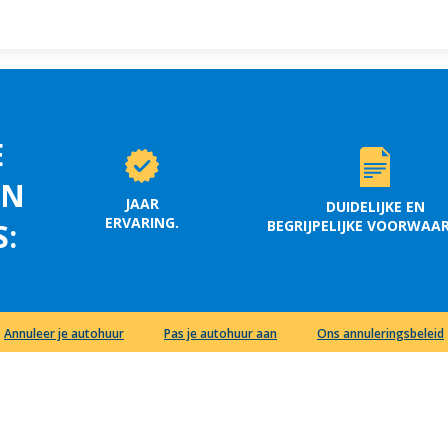
E
EN
JAAR
DUIDELIJKE EN
ERVARING.
BEGRIJPELIJKE VOORWAA
S:
Annuleer je autohuur
Pas je autohuur aan
Ons annuleringsbeleid