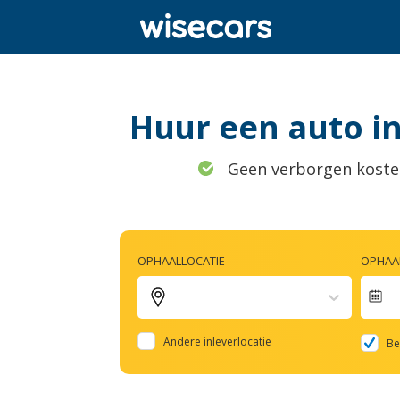
Huur een auto in
Geen verborgen koste
OPHAALLOCATIE
OPHAAL
Na
fo
Andere inleverlocatie
Be
to
in
wi
th