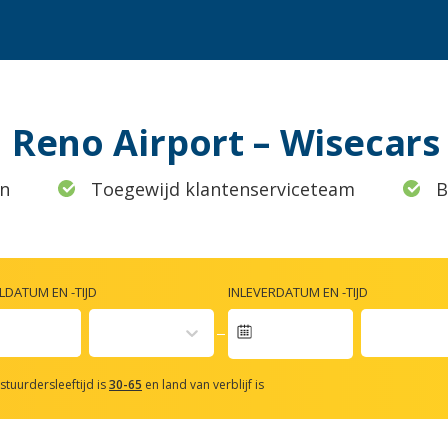
 Reno Airport – Wisecars
n
Toegewijd klantenserviceteam
B
DATUM EN -TIJD
INLEVERDATUM EN -TIJD
vigate
rward
stuurdersleeftijd is
30-65
en land van verblijf is
teract
th
e