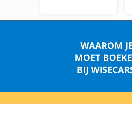
WAAROM J
MOET BOEK
BIJ WISECAR