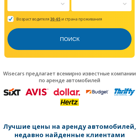
to
interact
with
the
Возраст водителя
30-65
и страна проживания
calendar
and
select
ПОИСК
a
date.
Press
the
question
mark
Wisecars предлагает всемирно известные компании
key
по аренде автомобилей
to
get
the
keyboard
shortcuts
for
changing
dates.
Лучшие цены на аренду автомобилей,
недавно найденные клиентами