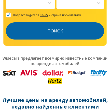
to
interact
with
the
Возраст водителя
30-65
и страна проживания
calendar
and
select
ПОИСК
a
date.
Press
the
question
mark
Wisecars предлагает всемирно известные компании
key
по аренде автомобилей
to
get
the
keyboard
shortcuts
for
changing
dates.
Лучшие цены на аренду автомобилей,
недавно найденные клиентами