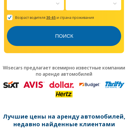
to
interact
with
the
Возраст водителя
30-65
и страна проживания
calendar
and
select
ПОИСК
a
date.
Press
the
question
mark
Wisecars предлагает всемирно известные компании
key
по аренде автомобилей
to
get
the
keyboard
shortcuts
for
changing
dates.
Лучшие цены на аренду автомобилей,
недавно найденные клиентами