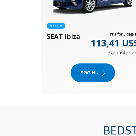
Medium
SEAT Ibiza
Pris for 3 dag(e
113,41 US
37,80 US$
pr. d
SØG NU
BEDST