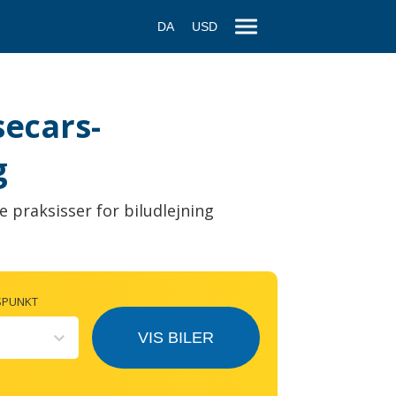
DA
USD
secars-
g
e praksisser for biludlejning
SPUNKT
VIS BILER