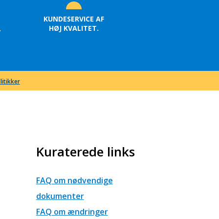
KUNDESERVICE AF
HØJ KVALITET.
.
litikker
Kuraterede links
FAQ om nødvendige
dokumenter
FAQ om ændringer