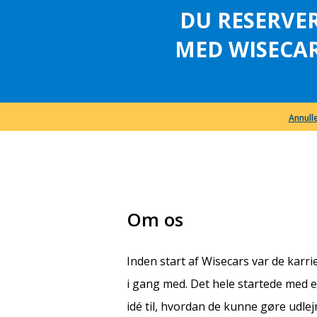
DU RESERVE
MED WISECAR
Annulle
Om os
Inden start af Wisecars var de karr
i gang med. Det hele startede med e
idé til, hvordan de kunne gøre udlej