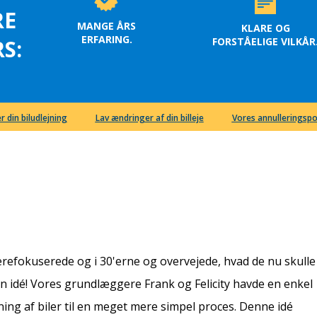
RE
MANGE ÅRS
KLARE OG
ERFARING.
FORSTÅELIGE VILKÅR
S:
r din biludlejning
Lav ændringer af din billeje
Vores annulleringspo
ierefokuserede og i 30'erne og overvejede, hvad de nu skulle
n idé! Vores grundlæggere Frank og Felicity havde en enkel
ning af biler til en meget mere simpel proces. Denne idé