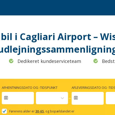
 bil i Cagliari Airport – Wi
udlejningssammenlignin
Dedikeret kundeserviceteam
Bedst
AFHENTNINGSDATO OG -TIDSPUNKT
AFLEVERINGSDATO OG -TID
Navigate
forward
Førerens alder er
30-65
, og bopælslandet er
to