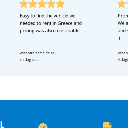
Easy to find the vehicle we
Prom
needed to rent in Greece and
We a
pricing was also reasonable.
and 
:)
Wisecars-anmeldelse
-
Wisec
en dag siden
4 dag
L