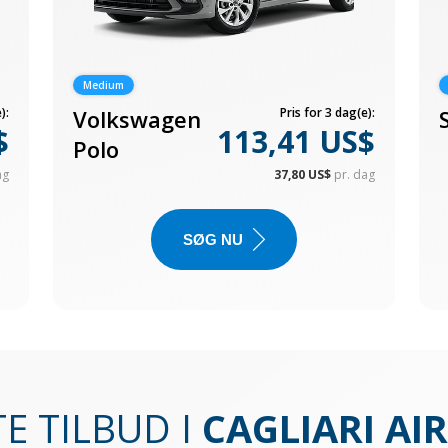
Medium
):
Volkswagen
Pris for 3 dag(e):
$
113,41 US$
Polo
ag
37,80 US$
pr. dag
SØG NU
E TILBUD I
CAGLIARI AI