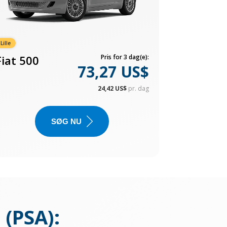
Lille
Fiat 500
Pris for 3 dag(e):
73,27 US$
24,42 US$
pr. dag
SØG NU
 (PSA)
: