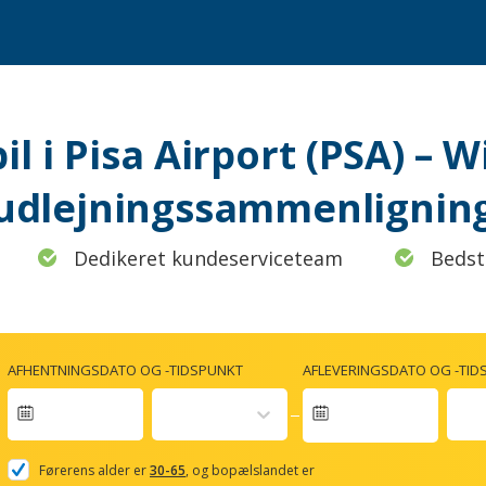
bil i Pisa Airport (PSA) – W
udlejningssammenlignin
Dedikeret kundeserviceteam
Bedst
AFHENTNINGSDATO OG -TIDSPUNKT
AFLEVERINGSDATO OG -TID
Navigate
forward
Førerens alder er
30-65
, og bopælslandet er
to