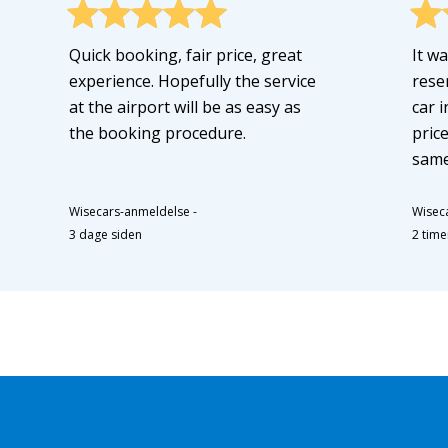
Quick booking, fair price, great
It w
experience. Hopefully the service
rese
at the airport will be as easy as
car i
the booking procedure.
price
same
Wisecars-anmeldelse
-
Wisec
3 dage siden
2 time