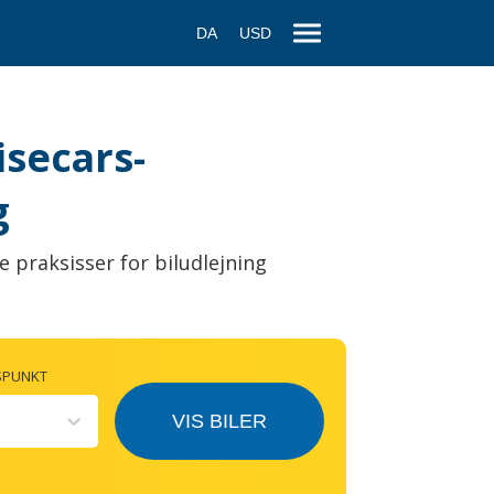
DA
USD
isecars-
g
e praksisser for biludlejning
SPUNKT
VIS BILER