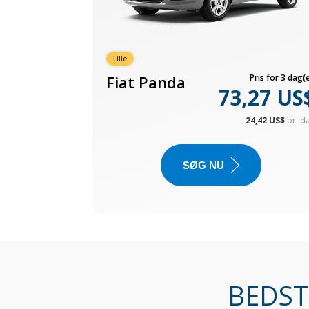
Lille
Fiat Panda
Pris for 3 dag(e
73,27 US
24,42 US$
pr. d
SØG NU
BEDST