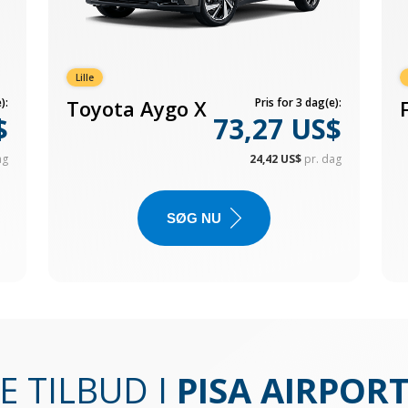
Lille
):
Toyota Aygo X
Pris for 3 dag(e):
$
73,27 US$
ag
24,42 US$
pr. dag
SØG NU
E TILBUD I
PISA AIRPORT