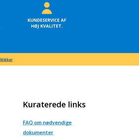
KUNDESERVICE AF
HØJ KVALITET.
.
litikker
Kuraterede links
FAQ om nødvendige
dokumenter