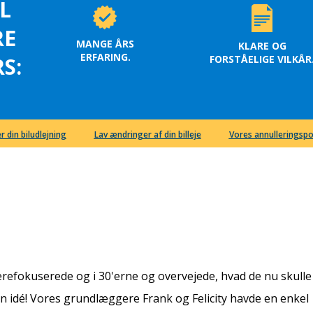
L
RE
MANGE ÅRS
KLARE OG
ERFARING.
FORSTÅELIGE VILKÅR
S:
r din biludlejning
Lav ændringer af din billeje
Vores annulleringspo
ierefokuserede og i 30'erne og overvejede, hvad de nu skulle
n idé! Vores grundlæggere Frank og Felicity havde en enkel