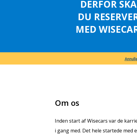
DERFOR SKA
DU RESERVE
MED WISECAR
Annulle
Om os
Inden start af Wisecars var de karr
i gang med. Det hele startede med e