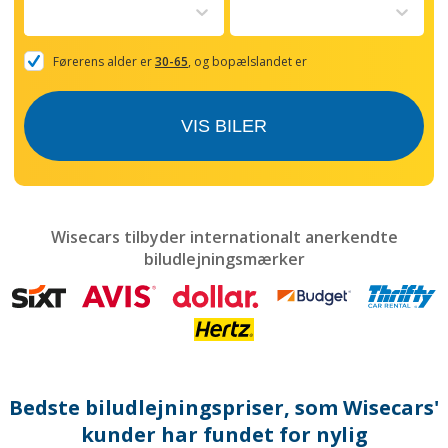
to
interact
with
the
Førerens alder er
30-65
, og bopælslandet er
calendar
and
select
VIS BILER
a
date.
Press
the
question
mark
Wisecars tilbyder internationalt anerkendte
key
biludlejningsmærker
to
get
the
keyboard
shortcuts
for
changing
dates.
Bedste biludlejningspriser, som Wisecars'
kunder har fundet for nylig