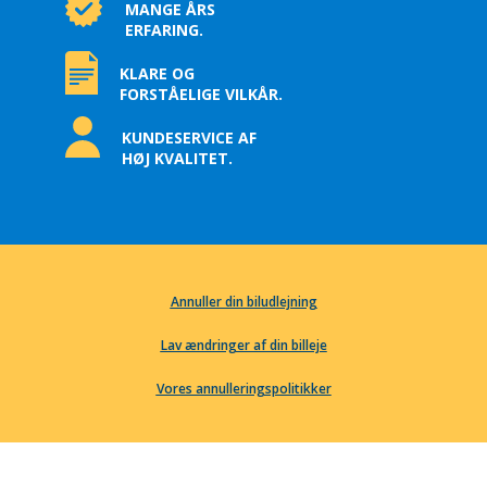
MANGE ÅRS
ERFARING.
KLARE OG
FORSTÅELIGE VILKÅR.
KUNDESERVICE AF
HØJ KVALITET.
Annuller din biludlejning
Lav ændringer af din billeje
Vores annulleringspolitikker