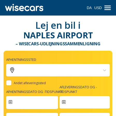
DA
USD
Lej en bil i
NAPLES AIRPORT
– WISECARS-UDLEJNINGSSAMMENLIGNING
AFHENTNINGSSTED
Andet afleveringssted
AFLEVERINGSDATO OG -
AFHENTNINGSDATO OG -TIDSPUNKT
TIDSPUNKT
Navigate
forward