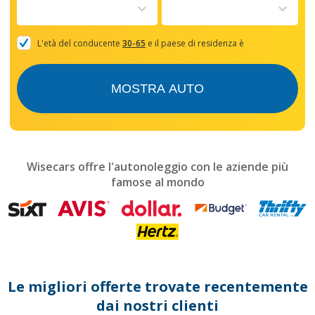
to
interact
with
the
L'età del conducente
30-65
e il paese di residenza è
calendar
and
select
MOSTRA AUTO
a
date.
Press
the
question
mark
Wisecars offre l'autonoleggio con le aziende più
key
famose al mondo
to
get
the
keyboard
shortcuts
for
changing
dates.
Le migliori offerte trovate recentemente
dai nostri clienti