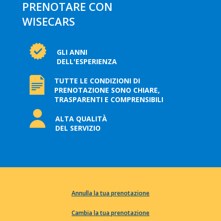
PRENOTARE CON
WISECARS
GLI ANNI
DELL'ESPERIENZA
TUTTE LE CONDIZIONI DI
PRENOTAZIONE SONO CHIARE,
TRASPARENTI E COMPRENSIBILI
ALTA QUALITÀ
DEL SERVIZIO
Annulla la tua prenotazione
Cambia la tua prenotazione