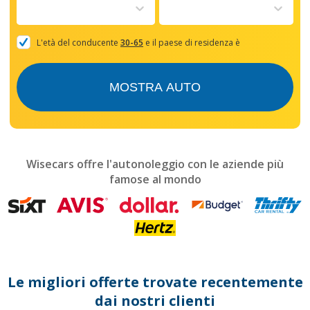
to
interact
with
the
L'età del conducente
30-65
e il paese di residenza è
calendar
and
select
MOSTRA AUTO
a
date.
Press
the
question
mark
Wisecars offre l'autonoleggio con le aziende più
key
famose al mondo
to
get
the
keyboard
shortcuts
for
changing
dates.
Le migliori offerte trovate recentemente
dai nostri clienti