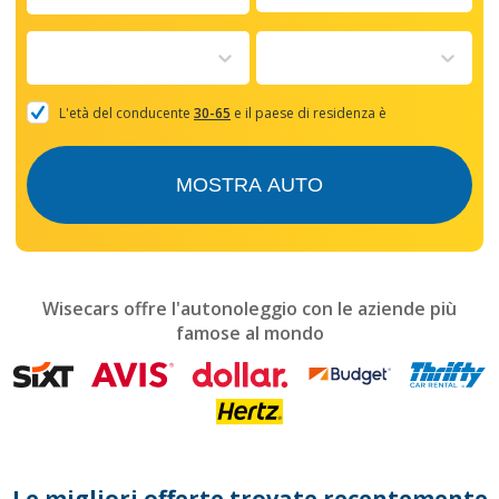
Navigate
forward
to
interact
with
the
L'età del conducente
30-65
e il paese di residenza è
calendar
and
select
MOSTRA AUTO
a
date.
Press
the
question
mark
Wisecars offre l'autonoleggio con le aziende più
key
famose al mondo
to
get
the
keyboard
shortcuts
for
changing
dates.
Le migliori offerte trovate recentemente