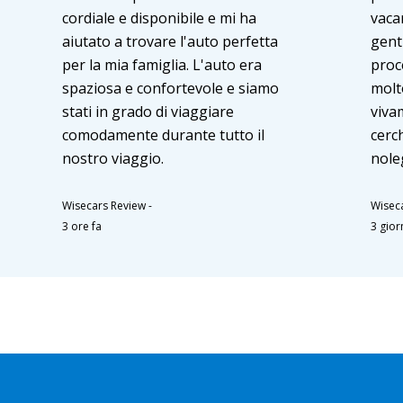
cordiale e disponibile e mi ha
vaca
aiutato a trovare l'auto perfetta
genti
per la mia famiglia. L'auto era
proc
spaziosa e confortevole e siamo
molt
stati in grado di viaggiare
viva
comodamente durante tutto il
cerc
nostro viaggio.
nole
Wisecars Review
-
Wisec
3 ore fa
3 giorn