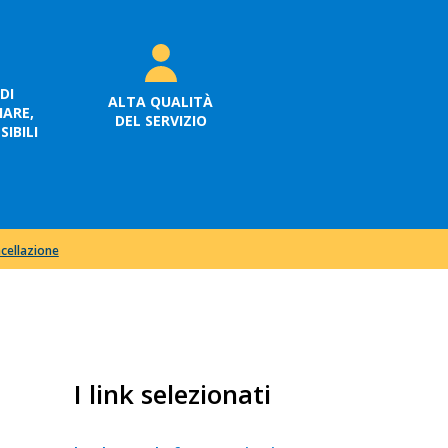
DI
ALTA QUALITÀ
ARE,
DEL SERVIZIO
IBILI
ncellazione
I link selezionati