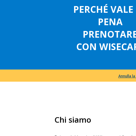
PERCHÉ VALE
PENA
PRENOTAR
CON WISECA
Annulla l
Chi siamo