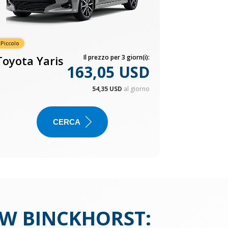
Piccolo
Toyota Yaris
Il prezzo per 3 giorn(i):
163,05 USD
54,35 USD
al giorno
CERCA
UW BINCKHORST
: