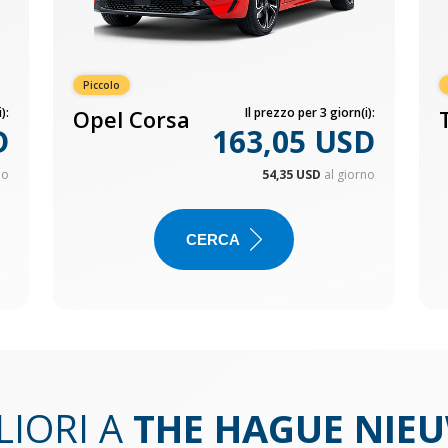
Piccolo
):
Opel Corsa
Il prezzo per 3 giorn(i):
D
163,05 USD
no
54,35 USD
al giorno
CERCA
LIORI A
THE HAGUE NIE