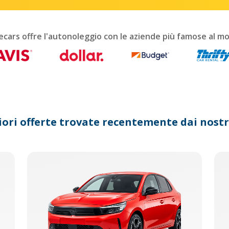
interact
with
the
calendar
ecars offre l'autonoleggio con le aziende più famose al m
and
select
a
date.
Press
the
question
mark
iori offerte trovate recentemente dai nostri
key
to
get
the
keyboard
shortcuts
for
changing
dates.