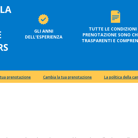
 LA
TUTTE LE CONDIZIONI 
GLI ANNI
E
PRENOTAZIONE SONO CHI
DELL'ESPERIENZA
TRASPARENTI E COMPRENS
RS
a tua prenotazione
Cambia la tua prenotazione
La politica della ca