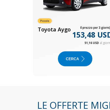
Piccolo
Toyota Aygo
Il prezzo per 3 giorn(i
153,48 US
51,16 USD
al gior
CERCA
LE OFFERTE MIG