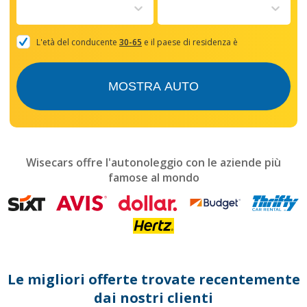
to
interact
with
the
L'età del conducente
30-65
e il paese di residenza è
calendar
and
select
MOSTRA AUTO
a
date.
Press
the
question
mark
Wisecars offre l'autonoleggio con le aziende più
key
famose al mondo
to
get
the
keyboard
shortcuts
for
changing
dates.
Le migliori offerte trovate recentemente
dai nostri clienti