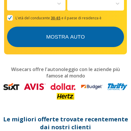
to
interact
with
the
L'età del conducente
30-65
e il paese di residenza è
calendar
and
select
MOSTRA AUTO
a
date.
Press
the
question
mark
Wisecars offre l'autonoleggio con le aziende più
key
famose al mondo
to
get
the
keyboard
shortcuts
for
changing
dates.
Le migliori offerte trovate recentemente
dai nostri clienti