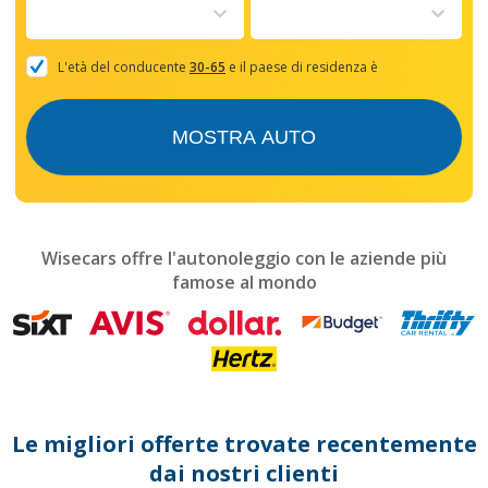
to
interact
with
the
L'età del conducente
30-65
e il paese di residenza è
calendar
and
select
MOSTRA AUTO
a
date.
Press
the
question
mark
Wisecars offre l'autonoleggio con le aziende più
key
famose al mondo
to
get
the
keyboard
shortcuts
for
changing
dates.
Le migliori offerte trovate recentemente
dai nostri clienti