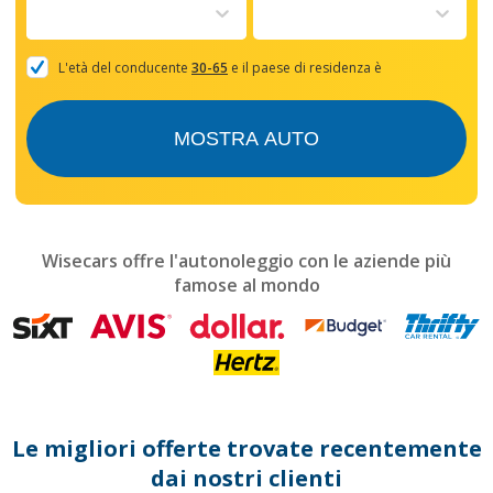
to
interact
with
the
L'età del conducente
30-65
e il paese di residenza è
calendar
and
select
MOSTRA AUTO
a
date.
Press
the
question
mark
Wisecars offre l'autonoleggio con le aziende più
key
famose al mondo
to
get
the
keyboard
shortcuts
for
changing
dates.
Le migliori offerte trovate recentemente
dai nostri clienti