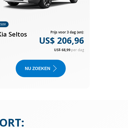
SUV
Kia Seltos
Prijs voor 3 dag (en):
US$ 206,96
US$ 68,99
per dag
NU ZOEKEN
PORT
: