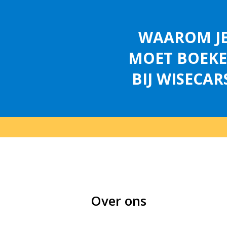
WAAROM J
MOET BOEK
BIJ WISECAR
Over ons