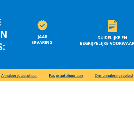
E
EN
JAAR
DUIDELIJKE EN
ERVARING.
BEGRIJPELIJKE VOORWAA
S:
Annuleer je autohuur
Pas je autohuur aan
Ons annuleringsbeleid