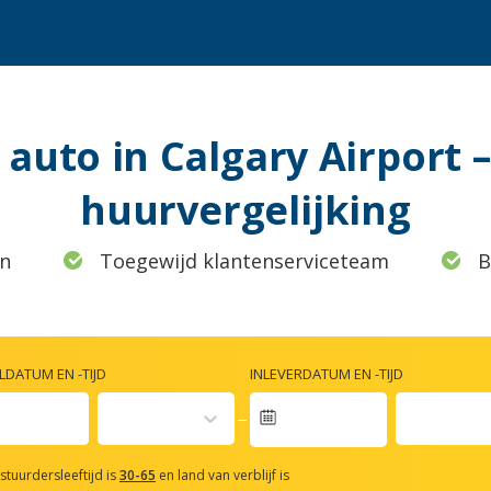
auto in Calgary Airport 
huurvergelijking
n
Toegewijd klantenserviceteam
B
DATUM EN -TIJD
INLEVERDATUM EN -TIJD
vigate
rward
stuurdersleeftijd is
30-65
en land van verblijf is