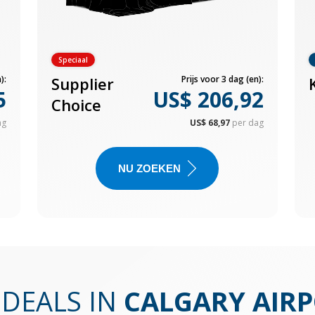
Speciaal
):
Supplier
Prijs voor 3 dag (en):
5
US$ 206,92
Choice
ag
US$ 68,97
per dag
NU ZOEKEN
DEALS IN
CALGARY AIR