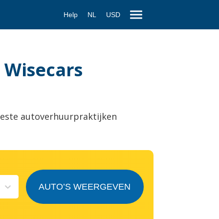
Help
NL
USD
– Wisecars
este autoverhuurpraktijken
AUTO’S WEERGEVEN