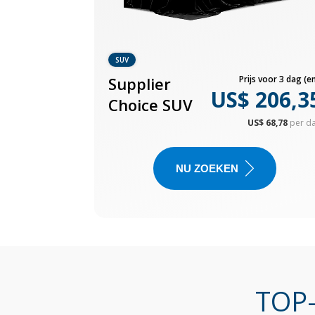
SUV
Supplier
Prijs voor 3 dag (en
US$ 206,3
Choice SUV
US$ 68,78
per d
NU ZOEKEN
TOP-