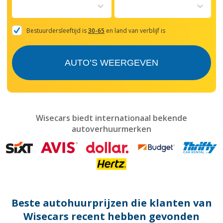
to
interact
with
the
Bestuurdersleeftijd is
30-65
en land van verblijf is
calendar
and
select
AUTO’S WEERGEVEN
a
date.
Press
the
question
mark
Wisecars biedt internationaal bekende
key
autoverhuurmerken
to
get
the
keyboard
shortcuts
for
changing
dates.
Beste autohuurprijzen die klanten van
Wisecars recent hebben gevonden