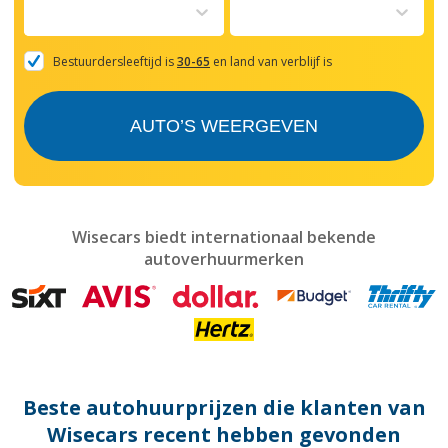
to
interact
with
the
Bestuurdersleeftijd is
30-65
en land van verblijf is
calendar
and
select
AUTO’S WEERGEVEN
a
date.
Press
the
question
mark
Wisecars biedt internationaal bekende
key
autoverhuurmerken
to
get
the
keyboard
shortcuts
for
changing
dates.
Beste autohuurprijzen die klanten van
Wisecars recent hebben gevonden