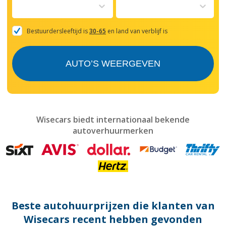
to
interact
with
the
Bestuurdersleeftijd is
30-65
en land van verblijf is
calendar
and
select
AUTO’S WEERGEVEN
a
date.
Press
the
question
mark
Wisecars biedt internationaal bekende
key
autoverhuurmerken
to
get
the
keyboard
shortcuts
for
changing
dates.
Beste autohuurprijzen die klanten van
Wisecars recent hebben gevonden