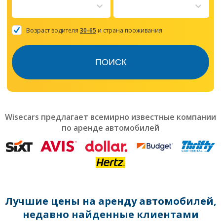
to
interact
with
the
Возраст водителя
30-65
и страна проживания
calendar
and
select
ПОИСК
a
date.
Press
the
question
mark
Wisecars предлагает всемирно известные компании
key
по аренде автомобилей
to
get
the
keyboard
shortcuts
for
changing
dates.
Лучшие цены на аренду автомобилей,
недавно найденные клиентами