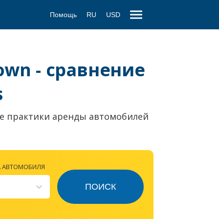
Помощь
RU
USD
own - сравнение
s
е практики аренды автомобилей
А АВТОМОБИЛЯ
ПОИСК