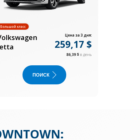
Большой класс
Volkswagen
Цена за 3 дня:
259,17 $
Jetta
86,39 $
в день
ПОИСК
DOWNTOWN
: