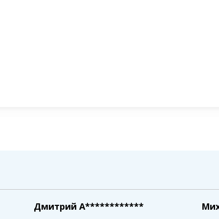
Дмитрий A************
Мих