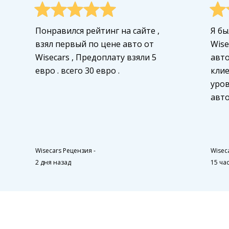
Понравился рейтинг на сайте ,
Я бы
взял первый по цене авто от
Wise
Wisecars , Предоплату взяли 5
авто
евро . всего 30 евро .
кли
уров
авто
Wisecars Рецензия
-
Wisec
2 дня назад
15 ча