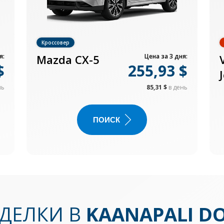
Кроссовер
я:
Mazda CX-5
Цена за 3 дня:
$
255,93 $
нь
85,31 $
в день
ПОИСК
ДЕЛКИ В
KAANAPALI 