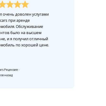
л очень доволен услугами
cars при аренде
мобиля. Обслуживание
ентов было на высшем
не, и я получил отличный
мобиль по хорошей цене.
ars Рецензия
-
сов назад