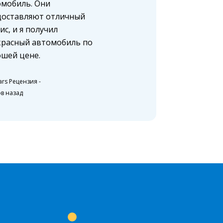
омобиль. Они
доставляют отличный
ис, и я получил
красный автомобиль по
шей цене.
ars Рецензия
-
ов назад