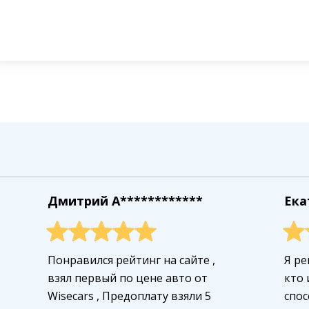
Дмитрий A************
Ека
Понравился рейтинг на сайте ,
Я ре
взял первый по цене авто от
кто 
Wisecars , Предоплату взяли 5
спос