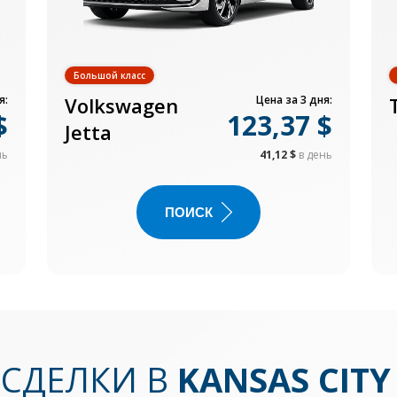
Большой класс
я:
Volkswagen
Цена за 3 дня:
$
123,37 $
Jetta
нь
41,12 $
в день
ПОИСК
СДЕЛКИ В
KANSAS CITY