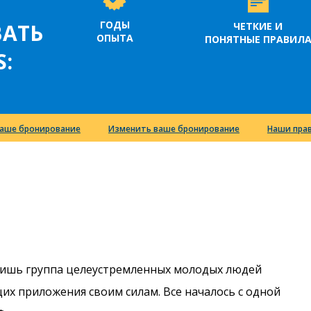
ГОДЫ
АТЬ
ЧЕТКИЕ И
ОПЫТА
ПОНЯТНЫЕ ПРАВИЛ
S:
аше бронирование
Изменить ваше бронирование
Наши пра
 лишь группа целеустремленных молодых людей
их приложения своим силам. Все началось с одной