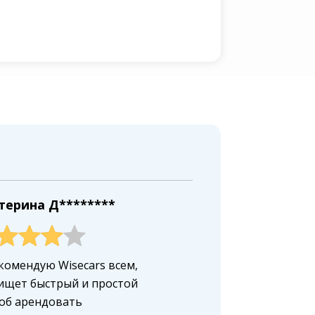
терина Д********
комендую Wisecars всем,
ищет быстрый и простой
об арендовать