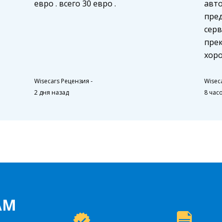
евро . всего 30 евро .
авт
пре
серв
пре
хоро
Wisecars Рецензия
-
Wisec
2 дня назад
8 час
АМ