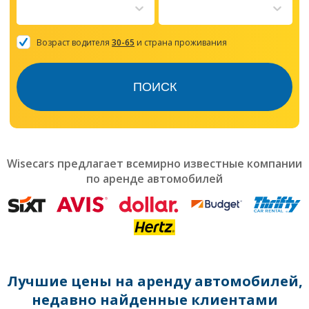
to
interact
with
the
Возраст водителя
30-65
и страна проживания
calendar
and
select
ПОИСК
a
date.
Press
the
question
mark
Wisecars предлагает всемирно известные компании
key
по аренде автомобилей
to
get
the
keyboard
shortcuts
for
changing
dates.
Лучшие цены на аренду автомобилей,
недавно найденные клиентами