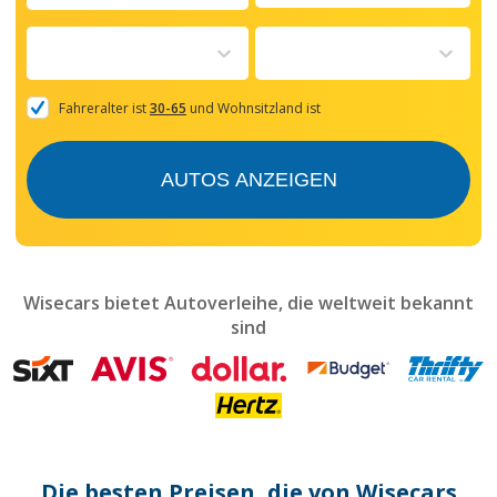
Navigate
forward
to
interact
with
the
Fahreralter ist
30-65
und Wohnsitzland ist
calendar
and
select
AUTOS ANZEIGEN
a
date.
Press
the
question
mark
Wisecars bietet Autoverleihe, die weltweit bekannt
key
sind
to
get
the
keyboard
shortcuts
for
changing
dates.
Die besten Preisen, die von Wisecars