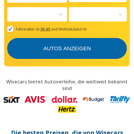
Navigate
forward
to
interact
with
the
Fahreralter ist
30-65
und Wohnsitzland ist
calendar
and
select
AUTOS ANZEIGEN
a
date.
Press
the
question
mark
Wisecars bietet Autoverleihe, die weltweit bekannt
key
sind
to
get
the
keyboard
shortcuts
for
changing
dates.
Die besten Preisen, die von Wisecars