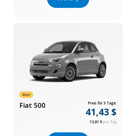
Klein
Fiat 500
Preis für 3 Tage:
41,43 $
13,81 $
pro Tag