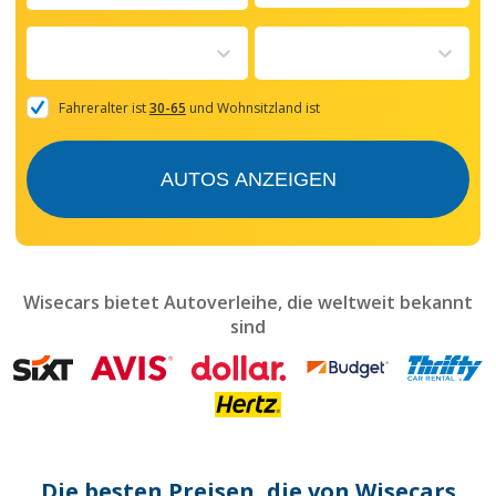
Navigate
forward
to
interact
with
the
Fahreralter ist
30-65
und Wohnsitzland ist
calendar
and
select
AUTOS ANZEIGEN
a
date.
Press
the
question
mark
Wisecars bietet Autoverleihe, die weltweit bekannt
key
sind
to
get
the
keyboard
shortcuts
for
changing
dates.
Die besten Preisen, die von Wisecars