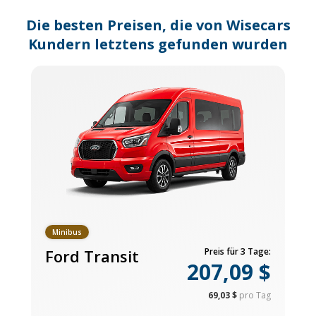
changing
dates.
Die besten Preisen, die von Wisecars
Kundern letztens gefunden wurden
Minibus
Ford Transit
Preis für 3 Tage:
207,09 $
69,03 $
pro Tag