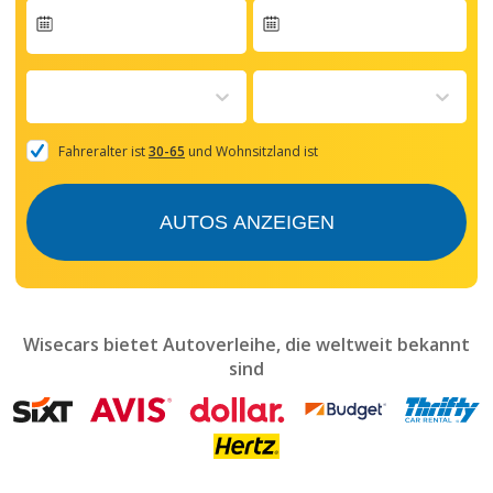
Navigate
forward
to
interact
with
the
Fahreralter ist
30-65
und Wohnsitzland ist
calendar
and
select
AUTOS ANZEIGEN
a
date.
Press
the
question
mark
Wisecars bietet Autoverleihe, die weltweit bekannt
key
sind
to
get
the
keyboard
shortcuts
for