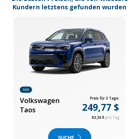
Kundern letztens gefunden wurden
SUV
Volkswagen
Preis für 3 Tage:
249,77 $
Taos
83,26 $
pro Tag
SUCHE