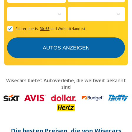
Navigate
forward
to
interact
with
the
Fahreralter ist
30-65
und Wohnsitzland ist
calendar
and
select
AUTOS ANZEIGEN
a
date.
Press
the
question
mark
Wisecars bietet Autoverleihe, die weltweit bekannt
key
sind
to
get
the
keyboard
shortcuts
for
changing
dates.
Die besten Preisen, die von Wisecars