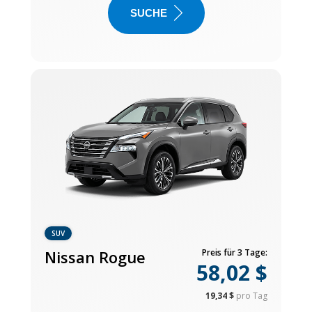
SUCHE
SUV
Nissan Rogue
Preis für 3 Tage:
58,02 $
19,34 $
pro Tag