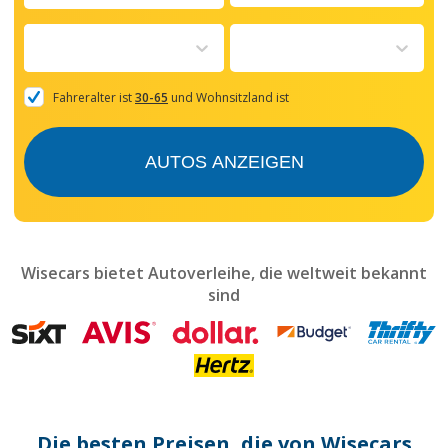
Navigate
forward
to
interact
with
the
Fahreralter ist
30-65
und Wohnsitzland ist
calendar
and
select
AUTOS ANZEIGEN
a
date.
Press
the
question
mark
Wisecars bietet Autoverleihe, die weltweit bekannt
key
sind
to
get
the
keyboard
shortcuts
for
changing
dates.
Die besten Preisen, die von Wisecars