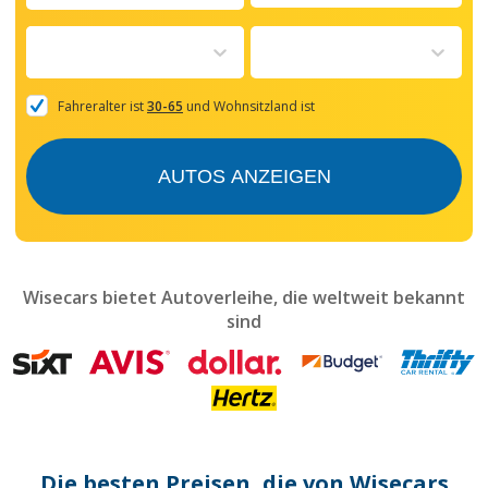
Navigate
forward
to
interact
with
the
Fahreralter ist
30-65
und Wohnsitzland ist
calendar
and
select
AUTOS ANZEIGEN
a
date.
Press
the
question
mark
Wisecars bietet Autoverleihe, die weltweit bekannt
key
sind
to
get
the
keyboard
shortcuts
for
changing
dates.
Die besten Preisen, die von Wisecars