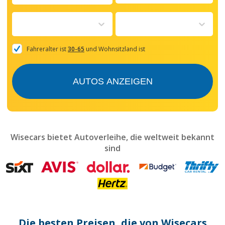
Navigate
forward
to
interact
with
the
Fahreralter ist
30-65
und Wohnsitzland ist
calendar
and
select
AUTOS ANZEIGEN
a
date.
Press
the
question
mark
Wisecars bietet Autoverleihe, die weltweit bekannt
key
sind
to
get
the
keyboard
shortcuts
for
changing
dates.
Die besten Preisen, die von Wisecars