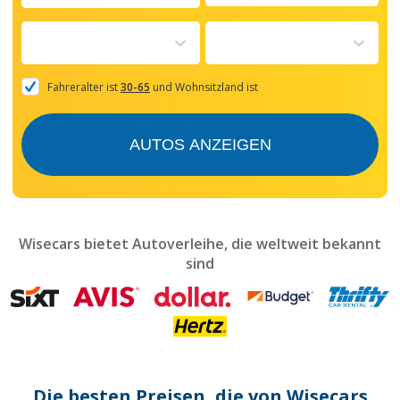
Navigate
forward
to
interact
with
the
Fahreralter ist
30-65
und Wohnsitzland ist
calendar
and
select
AUTOS ANZEIGEN
a
date.
Press
the
question
mark
Wisecars bietet Autoverleihe, die weltweit bekannt
key
sind
to
get
the
keyboard
shortcuts
for
changing
dates.
Die besten Preisen, die von Wisecars