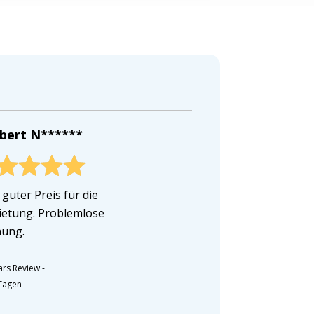
bert N******
 guter Preis für die
etung. Problemlose
ung.
ars Review
-
 Tagen