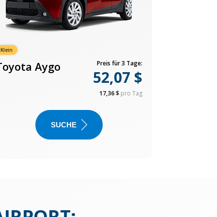
Klein
Toyota Aygo
Preis für 3 Tage:
52,07 $
17,36 $
pro Tag
SUCHE
AIRPORT
: