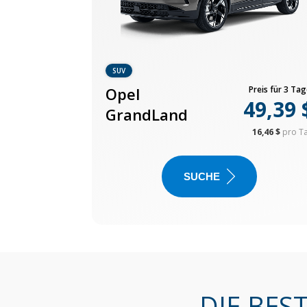
SUV
Opel
Preis für 3 Tag
49,39 
GrandLand
16,46 $
pro T
SUCHE
DIE BES