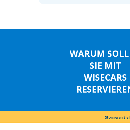
WARUM SOLL
SIE MIT
WISECARS
RESERVIERE
Stornieren Sie