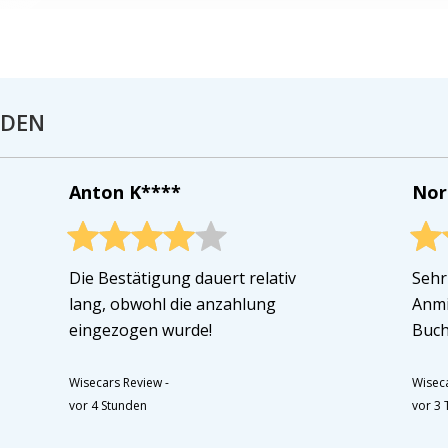
NDEN
Anton K****
Nor
Die Bestätigung dauert relativ
Sehr
lang, obwohl die anzahlung
Anmi
eingezogen wurde!
Buch
Wisecars Review
-
Wisec
vor 4 Stunden
vor 3