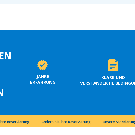
EN
JAHRE
KLARE UND
ERFAHRUNG
VERSTÄNDLICHE BEDING
N
 Ihre Reservierung
Ändern Sie Ihre Reservierung
Unsere Stornieru