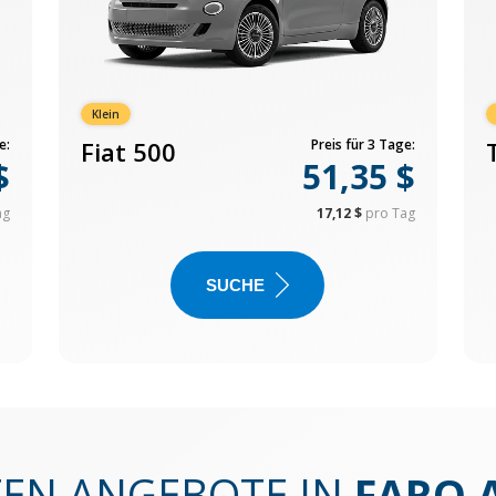
Klein
e:
Fiat 500
Preis für 3 Tage:
$
51,35 $
ag
17,12 $
pro Tag
SUCHE
TEN ANGEBOTE IN
FARO 